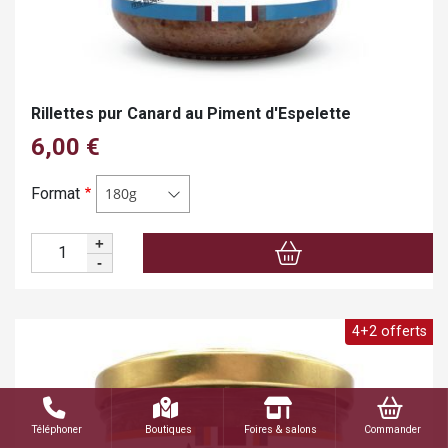
Rillettes pur Canard au Piment d'Espelette
6,00 €
Format
180g
+
Quantité
-
4+2 offerts
Téléphoner
Boutiques
Foires & salons
Commander