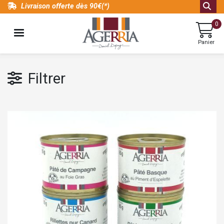
Aller
Livraison offerte dès 90€(*)
au
0
contenu
MENU
principal
Panier
Catalogue
Spécialité
de
lots
Filtrer
foie
pâtés
gras
et
au
rillettes
piment
d'Espelette