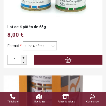
Lot de 4 pâtés de 65g
8,00 €
Format
1 lot 4 pâtés
+
Quantité
-
Téléphoner
Boutiques
Foires & salons
Commander