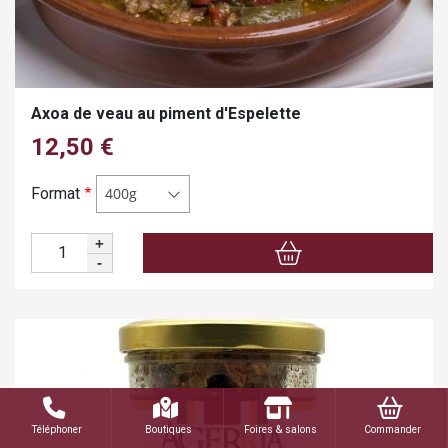
Axoa de veau au piment d'Espelette
12,50 €
Format
400g
+
Quantité
-
Téléphoner
Boutiques
Foires & salons
Commander