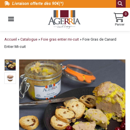
Aller
Livraison offerte dès 90€(*)
au
0
contenu
MENU
principal
Panier
Fil
Accueil
Catalogue
Foie gras entier mi-cuit
Foie Gras de Canard
d'Ariane
Entier Mi-cuit