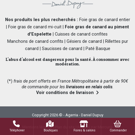
Nos produits les plus recherchés :
Foie gras de canard entier
|
Foie gras de canard mi-cuit
|
Foie gras de canard au piment
d'Espelette
|
Cuisses de canard confites
Manchons de canard confits
|
Gésiers de canard
|
Rillettes pur
canard
|
Saucisses de canard
|
Paté Basque
L'abus d'alcool est dangereux pour la santé. À consommer avec
modération.
(*)
frais de port offerts en France Métropolitaine à partir de 90€
de commande pour les
livraisons en relais colis
.
Voir conditions de livraison
Copyright 2026 © - Agerria - Daniel Dupuy
Mentions légales
|
Plan du site
|
Réalisé par Mercuris
Téléphoner
Boutiques
Foires & salons
Commander