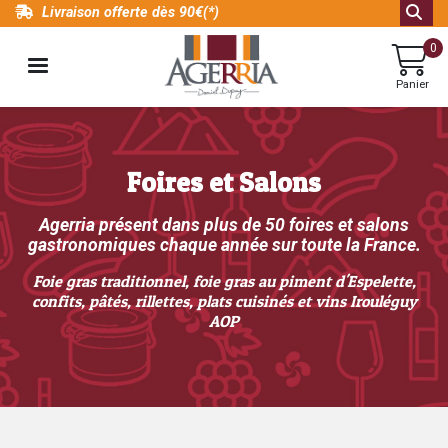
Aller
Livraison offerte dès 90€(*)
au
0
contenu
MENU
principal
Panier
Foires et Salons
Agerria présent dans plus de 50 foires et salons
gastronomiques chaque année sur toute la France.
Foie gras traditionnel, foie gras au piment d'Espelette,
confits, pâtés, rillettes, plats cuisinés et vins Irouléguy
AOP