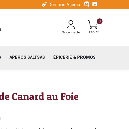
Menu
Visitez Iroule
Espace pr
Domaine Agerria
secondaire
Menu
header
0
du
t
Panier
Se connecter
compte
de
l'utilisateur
A
APEROS SALTSAS
ÉPICERIE & PROMOS
 de Canard au Foie
T