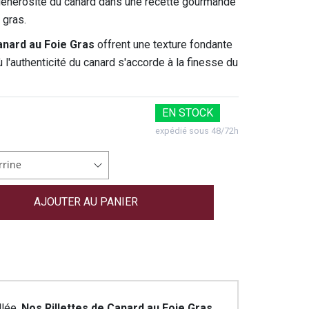
générosité du canard dans une recette gourmande
 gras.
anard au Foie Gras
offrent une texture fondante
ù l'authenticité du canard s'accorde à la finesse du
EN STOCK
expédié sous 48/72h
rrine
llée,
Nos Rillettes de Canard au Foie Gras