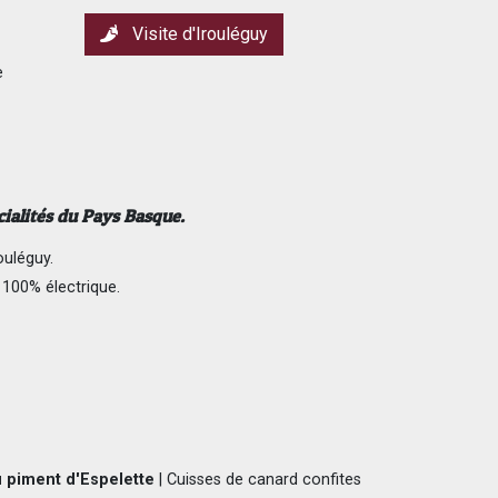
Visite d'Irouléguy
e
cialités du Pays Basque.
ouléguy.
 100% électrique.
u piment d'Espelette
|
Cuisses de canard confites