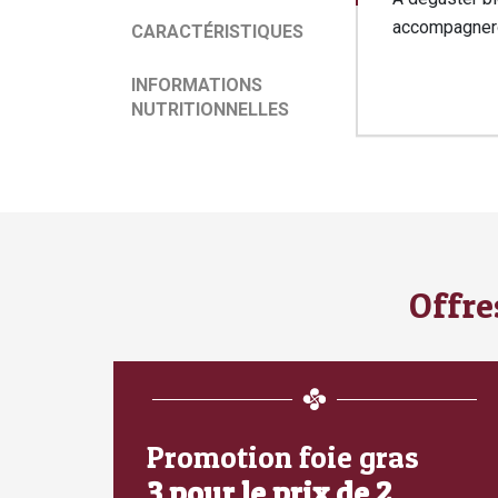
de
accompagneron
service
CARACTÉRISTIQUES
Caractéris
Informati
INFORMATIONS
nutritionn
NUTRITIONNELLES
Offre
Promotion foie gras
3 pour le prix de 2