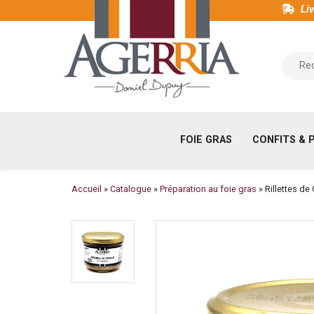
Aller
Liv
au
contenu
Maison
principal
du
Foie
Gras
et
FOIE GRAS
CONFITS & 
Viticulteur
au
Pays
Fil
Accueil
Catalogue
Préparation au foie gras
Rillettes de
Basque
d'Ariane