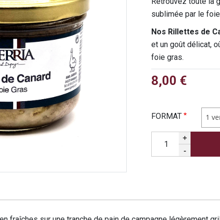
Retrouvez toute la 
sublimée par le foie
Nos Rillettes de C
et un goût délicat, o
foie gras.
8,00 €
FORMAT
1 ve
Quantité
+
-
en fraîches sur une tranche de pain de campagne légèrement gri