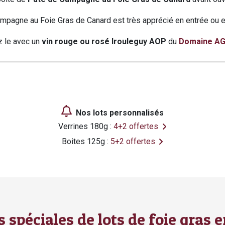
mpagne au Foie Gras de Canard est très apprécié en entrée ou en 
 le avec un
vin rouge ou rosé Irouleguy AOP
du
Domaine AG
tiques
ons
elles
Nos lots personnalisés
Verrines 180g :
4+2 offertes
Boites 125g :
5+2 offertes
s spéciales de lots de foie gras e