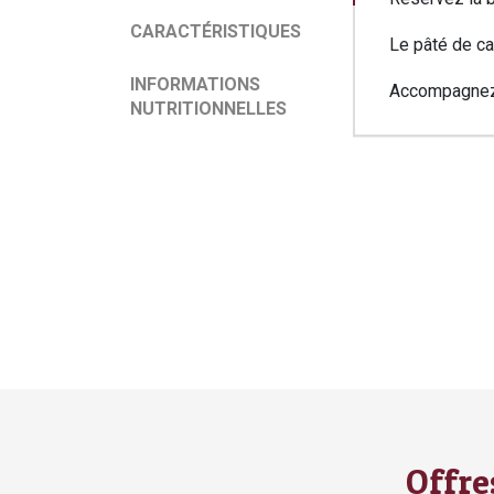
de
service
CARACTÉRISTIQUES
Le pâté de ca
INFORMATIONS
Accompagnez
NUTRITIONNELLES
Caractéris
Informati
nutritionn
Offre