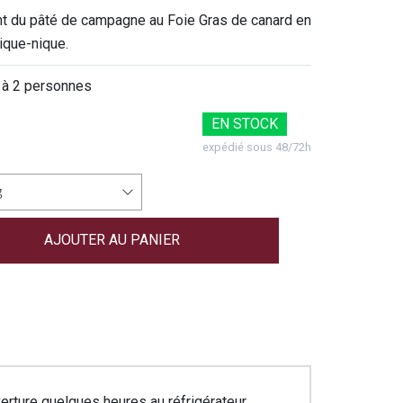
nt du pâté de campagne au Foie Gras de canard en
ique-nique.
 à 2 personnes
EN STOCK
expédié sous 48/72h
g
erture quelques heures au réfrigérateur.