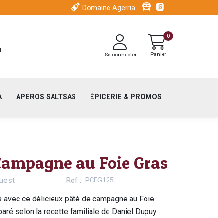
Menu
Visitez Iroule
Espace pr
Domaine Agerria
secondaire
Menu
header
0
du
t
Panier
Se connecter
compte
de
l'utilisateur
A
APEROS SALTSAS
ÉPICERIE & PROMOS
Campagne au Foie Gras
uest
Ref
PCFG125
 avec ce délicieux pâté de campagne au Foie
aré selon la recette familiale de Daniel Dupuy.