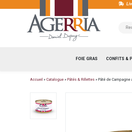
Aller
Liv
au
contenu
Maison
principal
du
Foie
Gras
et
FOIE GRAS
CONFITS & 
Viticulteur
au
Pays
Fil
Accueil
Catalogue
Pâtés & Rillettes
Pâté de Campagne a
Basque
d'Ariane