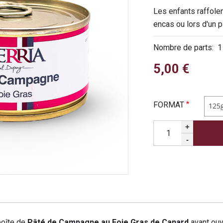
Les enfants raffole
encas ou lors d'un p
Nombre de parts
1
5,00 €
FORMAT
125
Quantité
+
-
boîte de
Pâté de Campagne au Foie Gras de Canard
avant ouv