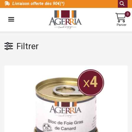
Aller
Livraison offerte dès 90€(*)
au
0
contenu
MENU
principal
Panier
Catalogue
Spécialité
de
lots
Filtrer
foie
blocs
gras
de
au
foie
piment
d'Espelette
gras