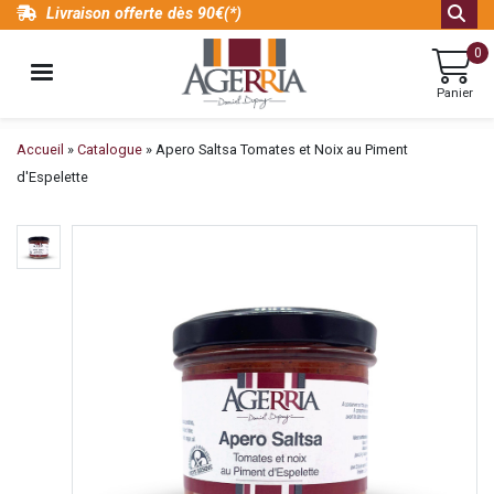
Aller
Livraison offerte dès 90€(*)
au
0
contenu
MENU
principal
Panier
Fil
Accueil
Catalogue
Apero Saltsa Tomates et Noix au Piment
d'Ariane
d'Espelette