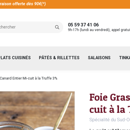
raison offerte dès 90€(*)
05 59 37 41 06
9h-17h (lundi au vendredi), appel gratui
PLATS CUISINÉS
PÂTÉS & RILLETTES
SALAISONS
TINK
anard Entier Mi-cuit à la Truffe 3%
Foie Gra
cuit à la
Spécialité du Sud-O