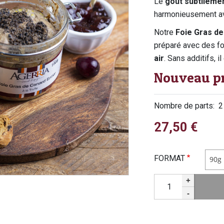
Le
goût subtilemen
harmonieusement a
Notre
Foie Gras de
préparé avec des f
air
. Sans additifs, i
Nouveau p
Nombre de parts
2
27,50 €
FORMAT
90g
Quantité
+
-