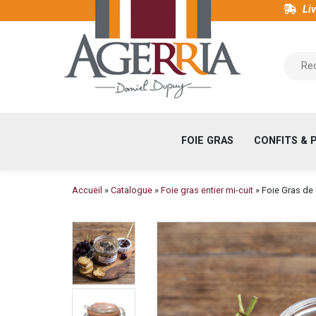
Aller
Liv
au
contenu
Maison
principal
du
Foie
Gras
et
FOIE GRAS
CONFITS & 
Viticulteur
au
Pays
Fil
Accueil
Catalogue
Foie gras entier mi-cuit
Foie Gras de C
Basque
d'Ariane