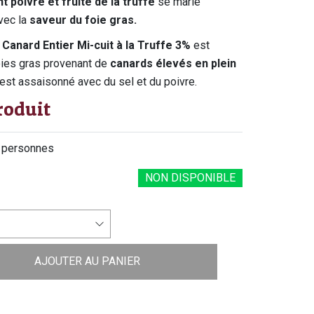
t poivré et fruité de la truffe
se marie
vec la
saveur du foie gras.
 Canard Entier Mi-cuit à la Truffe 3%
est
oies gras provenant de
canards élevés en plein
l est assaisonné avec du sel et du poivre.
roduit
 personnes
NON DISPONIBLE