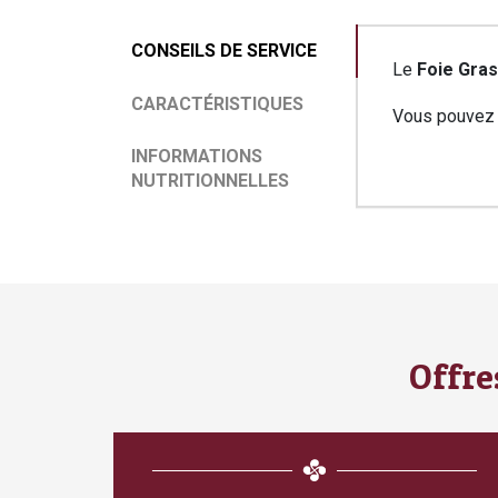
Conseils
CONSEILS DE SERVICE
Le
Foie Gras 
de
service
CARACTÉRISTIQUES
Vous pouvez 
INFORMATIONS
Caractéris
Informati
NUTRITIONNELLES
nutritionn
Offre