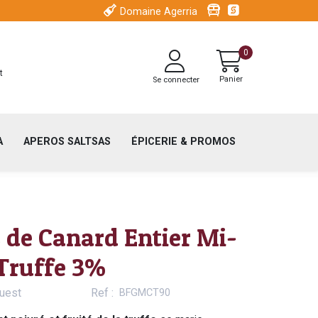
Menu
Visitez Iroule
Espace pr
Domaine Agerria
secondaire
Menu
header
0
du
t
Panier
Se connecter
compte
de
l'utilisateur
A
APEROS SALTSAS
ÉPICERIE & PROMOS
s de Canard Entier Mi-
 Truffe 3%
uest
Ref
BFGMCT90