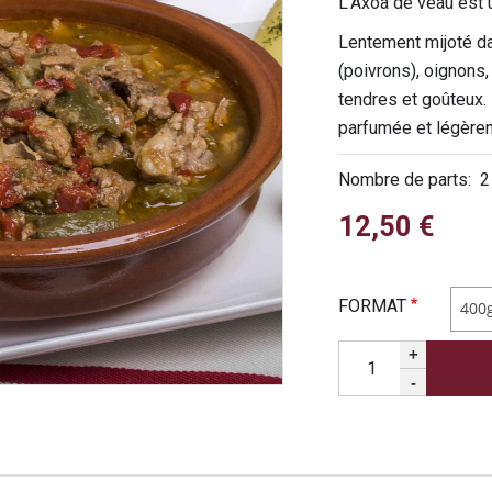
L'Axoa de veau est 
Lentement mijoté da
(poivrons), oignons
tendres et goûteux.
parfumée et légère
Nombre de parts
2
12,50 €
FORMAT
400
Quantité
+
-