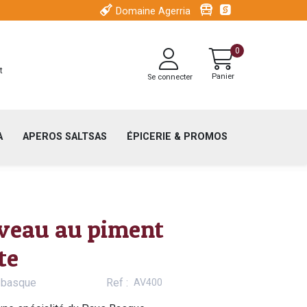
Menu
Visitez Iroule
Espace pr
Domaine Agerria
secondaire
Menu
header
0
du
t
Panier
Se connecter
compte
de
l'utilisateur
A
APEROS SALTSAS
ÉPICERIE & PROMOS
veau au piment
te
r basque
Ref
AV400