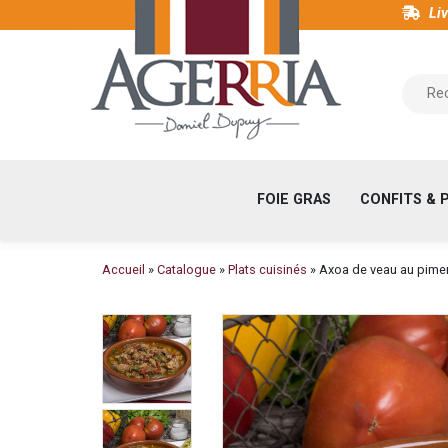
Aller
Liv
au
contenu
Maison
principal
du
Foie
Gras
et
FOIE GRAS
CONFITS & 
Viticulteur
au
Pays
Fil
Accueil
Catalogue
Plats cuisinés
Axoa de veau au pimen
Basque
d'Ariane