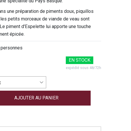
une spécialité du Pays Basque.
ns une préparation de piments doux, piquillos
, les petits morceaux de viande de veau sont
 Le piment d'Espelette lui apporte une touche
ment épicée.
 personnes
EN STOCK
expédié sous 48/72h
g