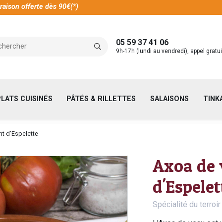
raison offerte dès 90€(*)
05 59 37 41 06
9h-17h (lundi au vendredi), appel gratui
PLATS CUISINÉS
PÂTÉS & RILLETTES
SALAISONS
TINK
t d'Espelette
Axoa de 
d'Espelet
Spécialité du terroi