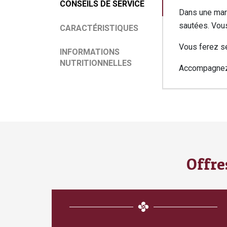
Conseils
CONSEILS DE SERVICE
Dans une mar
de
sautées. Vous
service
CARACTÉRISTIQUES
Vous ferez s
INFORMATIONS
NUTRITIONNELLES
Accompagnez 
Caractéris
Informati
nutritionn
Offre